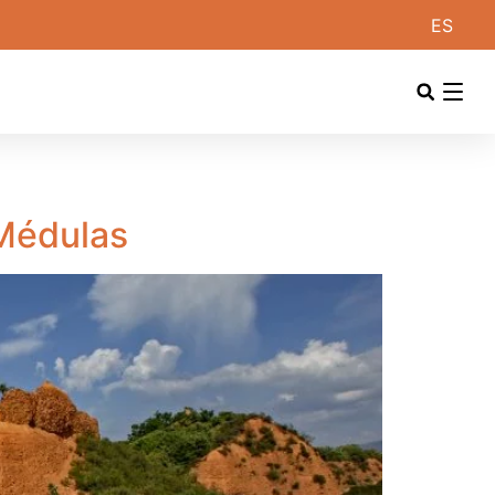
ES
 Médulas