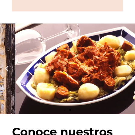
Localidades que también acogen una
interesante
oferta en restauración
a través de
variados establecimientos cuya mesa es el
mejor lugar para entrar en contacto con la
gastronomía de Las Médulas.
Conoce nuestros