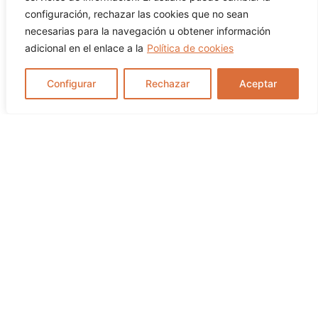
configuración, rechazar las cookies que no sean
necesarias para la navegación u obtener información
Previous
Next
adicional en el enlace a la
Política de cookies
Las Médulas
Configurar
Rechazar
Aceptar
Organiza tu visita
Tómate tu tiempo para establecer prioridades
de visita y déjate guiar por la atractiva manera
en la que la información se presenta en los
centros de interpretación. Cuéntales tus