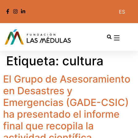
ES
Etiqueta:
cultura
El Grupo de Asesoramiento
en Desastres y
Emergencias (GADE-CSIC)
ha presentado el informe
final que recopila la
actividad científica