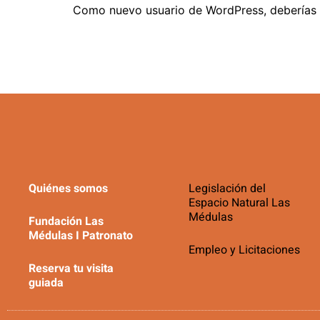
Como nuevo usuario de WordPress, deberías 
Quiénes somos
Legislación del
Espacio Natural Las
Médulas
Fundación Las
Médulas I Patronato
Empleo y Licitaciones
Reserva tu visita
guiada