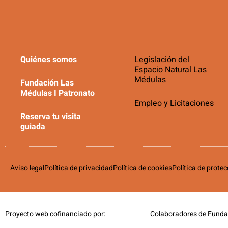
Quiénes somos
Legislación del
Espacio Natural Las
Médulas
Fundación Las
Médulas I Patronato
Empleo y Licitaciones
Reserva tu visita
guiada
Aviso legal
Política de privacidad
Política de cookies
Política de prote
Proyecto web cofinanciado por:
Colaboradores de Funda